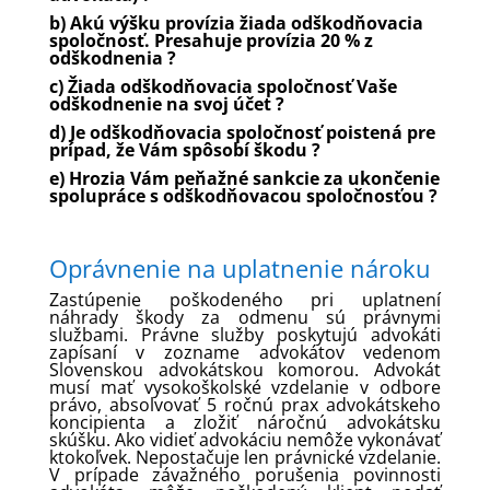
b) Akú výšku provízia žiada odškodňovacia
spoločnosť. Presahuje provízia 20 % z
odškodnenia ?
c) Žiada odškodňovacia spoločnosť Vaše
odškodnenie na svoj účet ?
d) Je odškodňovacia spoločnosť poistená pre
prípad, že Vám spôsobí škodu ?
e)
Hrozia Vám peňažné sankcie za ukončenie
spolupráce s odškodňovacou spoločnosťou ?
Oprávnenie na uplatnenie nároku
Zastúpenie poškodeného pri uplatnení
náhrady škody za odmenu sú právnymi
službami. Právne služby poskytujú advokáti
zapísaní v zozname advokátov vedenom
Slovenskou advokátskou komorou. Advokát
musí mať vysokoškolské vzdelanie v odbore
právo, absolvovať 5 ročnú prax advokátskeho
koncipienta a zložiť náročnú advokátsku
skúšku. Ako vidieť advokáciu nemôže vykonávať
ktokoľvek. Nepostačuje len právnické vzdelanie.
V prípade závažného porušenia povinnosti