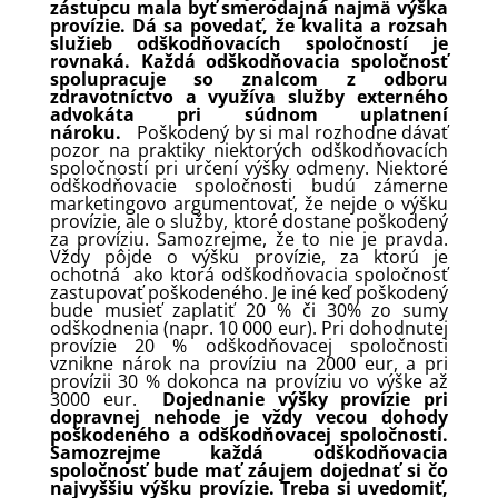
zástupcu mala byť smerodajná najmä výška
provízie. Dá sa povedať, že kvalita a rozsah
služieb odškodňovacích spoločností je
rovnaká. Každá odškodňovacia spoločnosť
spolupracuje so znalcom z odboru
zdravotníctvo a využíva služby externého
advokáta pri súdnom uplatnení
nároku.
Poškodený by si mal rozhodne dávať
pozor na praktiky niektorých odškodňovacích
spoločností pri určení výšky odmeny. Niektoré
odškodňovacie spoločnosti budú zámerne
marketingovo argumentovať, že nejde o výšku
provízie, ale o služby, ktoré dostane poškodený
za províziu. Samozrejme, že to nie je pravda.
Vždy pôjde o výšku provízie, za ktorú je
ochotná ako ktorá odškodňovacia spoločnosť
zastupovať poškodeného. Je iné keď poškodený
bude musieť zaplatiť 20 % či 30% zo sumy
odškodnenia (napr. 10 000 eur). Pri dohodnutej
provízie 20 % odškodňovacej spoločnosti
vznikne nárok na províziu na 2000 eur, a pri
provízii 30 % dokonca na províziu vo výške až
3000 eur.
Dojednanie výšky provízie pri
dopravnej nehode je vždy vecou dohody
poškodeného a odškodňovacej spoločnosti.
Samozrejme každá odškodňovacia
spoločnosť bude mať záujem dojednať si čo
najvyššiu výšku provízie.
Treba si uvedomiť,