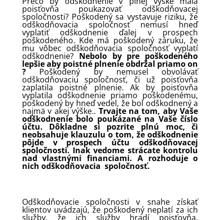
Prečo by odškodnenie v plnej výške mala
poisťovňa poukazovať odškodňovacej
spoločnosti? Poškodený sa vystavuje riziku, že
odškodňovacia spoločnosť nemusí hneď
vyplatiť odškodnenie ďalej v prospech
poškodeného. Kde má poškodený záruku, že
mu vôbec odškodňovacia spoločnosť vyplatí
odškodnenie?
Nebolo by pre poškodeného
lepšie aby poistné plnenie obdržal priamo on
?
Poškodený by nemusel obvolávať
odškodňovaciu spoločnosť, či už poisťovňa
zaplatila poistné plnenie. Ak by poisťovňa
vyplatila odškodnenie priamo poškodenému,
poškodený by hneď vedel, že bol odškodnený a
najmä v akej výške..
Trvajte na tom, aby Vaše
odškodnenie bolo poukázané na Vaše číslo
účtu. Dôkladne si pozrite plnú moc, či
neobsahuje klauzulu o tom, že odškodnenie
pôjde v prospech účtu odškodňovacej
spoločnosti. Inak vedome strácate kontrolu
nad vlastnými financiami. A rozhoduje o
nich odškodňovacia spoločnosť.
Odškodňovacie spoločnosti v snahe získať
klientov uvádzajú, že poškodený neplatí za ich
služby, že ich služby hradí poisťovňa.