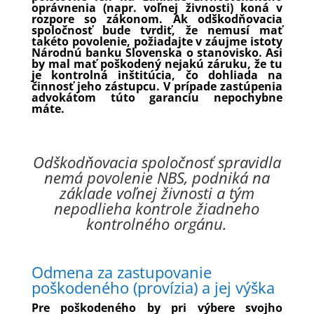
oprávnenia (napr. voľnej živnosti) koná v
rozpore so zákonom. Ak odškodňovacia
spoločnosť bude tvrdiť, že nemusí mať
takéto povolenie, požiadajte v záujme istoty
Národnú banku Slovenska o stanovisko. Asi
by mal mať poškodený nejakú záruku, že tu
je kontrolná inštitúcia, čo dohliada na
činnosť jeho zástupcu. V prípade zastúpenia
advokátom túto garanciu nepochybne
máte.
Odškodňovacia spoločnosť spravidla
nemá povolenie NBS, podniká na
základe voľnej živnosti a tým
nepodlieha kontrole žiadneho
kontrolného orgánu.
Odmena za zastupovanie
poškodeného (provízia) a jej výška
Pre poškodeného by pri výbere svojho