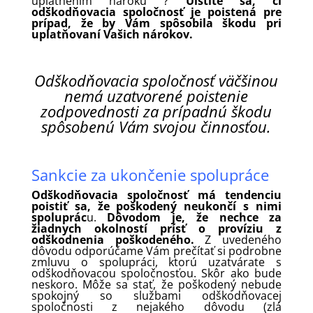
uplatnením nároku ?
Uistite sa, či
odškodňovacia spoločnosť je poistená pre
prípad, že by Vám spôsobila škodu pri
uplatňovaní Vašich nárokov.
Odškodňovacia spoločnosť väčšinou
nemá uzatvorené poistenie
zodpovednosti za prípadnú škodu
spôsobenú Vám svojou činnosťou.
Sankcie za ukončenie spolupráce
Odškodňovacia spoločnosť má tendenciu
poistiť sa, že poškodený neukončí s nimi
spoluprác
u.
Dôvodom je, že nechce za
žiadnych okolností prísť o províziu z
odškodnenia poškodeného.
Z uvedeného
dôvodu odporúčame Vám prečítať si podrobne
zmluvu o spolupráci, ktorú uzatvárate s
odškodňovacou spoločnosťou. Skôr ako bude
neskoro. Môže sa stať, že poškodený nebude
spokojný so službami odškodňovacej
spoločnosti z nejakého dôvodu (zlá