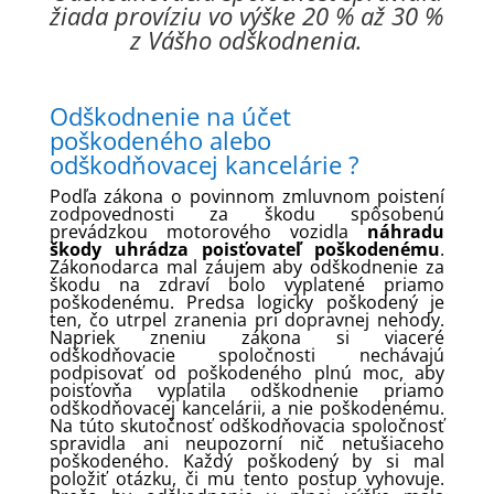
žiada províziu vo výške 20 % až 30 %
z Vášho odškodnenia.
Odškodnenie na účet
poškodeného alebo
odškodňovacej kancelárie ?
Podľa zákona o povinnom zmluvnom poistení
zodpovednosti za škodu spôsobenú
prevádzkou motorového vozidla
náhradu
škody uhrádza poisťovateľ poškodenému
.
Zákonodarca mal záujem aby odškodnenie za
škodu na zdraví bolo vyplatené priamo
poškodenému. Predsa logicky poškodený je
ten, čo utrpel zranenia pri dopravnej nehody.
Napriek zneniu zákona si viaceré
odškodňovacie spoločnosti nechávajú
podpisovať od poškodeného plnú moc, aby
poisťovňa vyplatila odškodnenie priamo
odškodňovacej kancelárii, a nie poškodenému.
Na túto skutočnosť odškodňovacia spoločnosť
spravidla ani neupozorní nič netušiaceho
poškodeného. Každý poškodený by si mal
položiť otázku, či mu tento postup vyhovuje.