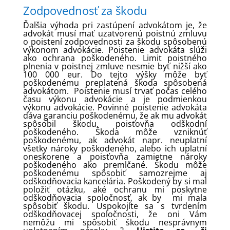
Zodpovednosť za škodu
Ďalšia výhoda pri zastúpení advokátom je, že
advokát musí mať uzatvorenú poistnú zmluvu
o poistení zodpovednosti za škodu spôsobenú
výkonom advokácie. Poistenie advokáta slúži
ako ochrana poškodeného. Limit poistného
plnenia v poistnej zmluve nesmie byť nižší ako
100 000 eur. Do tejto výšky môže byť
poškodenému preplatená škoda spôsobená
advokátom. Poistenie musí trvať počas celého
času výkonu advokácie a je podmienkou
výkonu advokácie. Povinné poistenie advokáta
dáva garanciu poškodenému, že ak mu advokát
spôsobil škodu, poisťovňa odškodní
poškodeného. Škoda môže vzniknúť
poškodenému, ak advokát napr. neuplatní
všetky nároky poškodeného, alebo ich uplatní
oneskorene a poisťovňa zamietne nároky
poškodeného ako premlčané. Škodu môže
poškodenému spôsobiť samozrejme aj
odškodňovacia kancelária. Poškodený by si mal
položiť otázku, aké ochranu mi poskytne
odškodňovacia spoločnosť, ak by mi mala
spôsobiť škodu. Uspokojíte sa s tvrdením
odškodňovacej spoločnosti, že oni Vám
nemôžu mi spôsobiť škodu nesprávnym