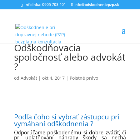
Infolinka: 0905 703 401
info@odskodneniepzp.sk
Odškodňovacia
spoločnosť alebo advokát
?
od
Advokát
|
okt 4, 2017
|
Poistné právo
Podľa čoho si vybrať zástupcu pri
vymáhaní odškodnenia ?
Odporúčame poškodenému si dobre zvážiť, či
pri uplatňovaní náhrady škody sa nechá