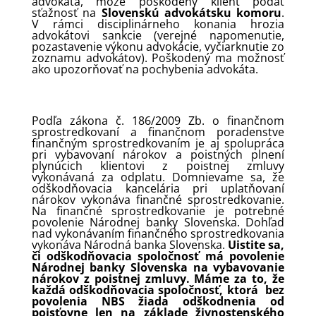
advokáta, môže poškodený klient podať
sťažnosť na
Slovenskú advokátsku komoru
.
V rámci disciplinárneho konania hrozia
advokátovi sankcie (verejné napomenutie,
pozastavenie výkonu advokácie, vyčiarknutie zo
zoznamu advokátov). Poškodený ma možnosť
ako upozorňovať na pochybenia advokáta.
Podľa zákona č. 186/2009 Zb. o finančnom
sprostredkovaní a finančnom poradenstve
finančným sprostredkovaním je aj spolupráca
pri vybavovaní nárokov a poistných plnení
plynúcich klientovi z poistnej zmluvy
vykonávaná za odplatu. Domnievame sa, že
odškodňovacia kancelária pri uplatňovaní
nárokov vykonáva finančné sprostredkovanie.
Na finančné sprostredkovanie je potrebné
povolenie Národnej banky Slovenska. Dohľad
nad vykonávaním finančného sprostredkovania
vykonáva Národná banka Slovenska.
Uistite sa,
či odškodňovacia spoločnosť má povolenie
Národnej banky Slovenska na vybavovanie
nárokov z poistnej zmluvy. Máme za to, že
každá odškodňovacia spoločnosť, ktorá bez
povolenia NBS žiada odškodnenia od
poisťovne len na základe živnostenského