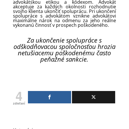
advokátskou etikou a kódexom. Advokát
akceptuje za každých okolnosti rozhodnutie
svojho klienta ukončiť spoluprácu. Pri ukončení
spolupráce s advokátom vznikne advokátovi
maximálne nárok na odmenu za jeho reálne
vykonanú činnosť v prospech poškodeného.
Za ukončenie spolupráce s
odškodňovacou spoločnosťou hrozia
netušiacemu poškodenému často
peňažné sankcie.
4
zdieľaní