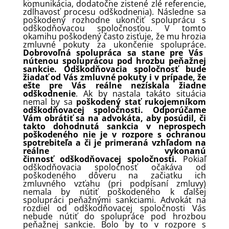
komunikácia, dodatočne zistené zlé referencie,
zdĺhavosť procesu odškodnenia). Následne sa
poškodený rozhodne ukončiť spoluprácu s
odškodňovacou spoločnosťou. V tomto
okamihu poškodený často zisťuje, že mu hrozia
zmluvné pokuty za ukončenie spolupráce.
Dobrovoľná spolupráca sa stane pre Vás
nútenou spoluprácou pod hrozbu peňažnej
sankcie.
Odškodňovacia spoločnosť bude
žiadať od Vás zmluvné pokuty i v prípade, že
ešte pre Vás reálne nezískala žiadne
odškodnenie
. Ak by nastala takáto situácia
nemal by sa
poškodený stať rukojemníkom
odškodňovacej spoločnosti. Odporúčame
Vám obrátiť sa na advokáta, aby posúdil, či
takto dohodnutá sankcia v neprospech
poškodeného nie je v rozpore s ochranou
spotrebiteľa a či je primeraná vzhľadom na
reálne vykonanú
činnosť
odškodňovacej
spoločnosti.
Pokiaľ
odškodňovacia spoločnosť očakáva od
poškodeného dôveru na začiatku ich
zmluvného vzťahu (pri podpísaní zmluvy)
nemala by nútiť poškodeného k ďalšej
spolupráci peňažnými sankciami. Advokát na
rozdiel od odškodňovacej spoločnosti Vás
nebude nútiť do spolupráce pod hrozbou
peňažnej sankcie. Bolo by to v rozpore s