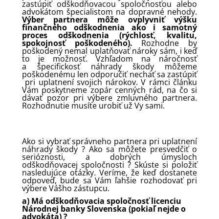
zastúpiť odškodňovacou spoločnosťou alebo
advokátom špecialistom na dopravné nehody.
Výber partnera môže ovplyvniť výšku
finančného odškodnenia ako i samotný
proces
odškodnenia
(rýchlosť, kvalitu,
spokojnosť poškodeného).
Rozhodne by
poškodený nemal uplatňovať nároky sám, i keď
to je možnosť. Vzhľadom na náročnosť
a špecifickosť náhrady škody môžeme
poškodenému len odporučiť nechať sa zastúpiť
pri uplatnení svojich nárokov. V rámci článku
Vám poskytneme zopár cenných rád, na čo si
dávať pozor pri výbere zmluvného partnera.
Rozhodnutie musíte urobiť už Vy sami.
Ako si vybrať správneho partnera pri uplatnení
náhrady škody ? Ako sa môžete presvedčiť o
serióznosti, a dobrých úmysloch
odškodňovacej spoločnosti ? Skúste si položiť
nasledujúce otázky. Veríme, že keď dostanete
odpoveď, bude sa Vám ľahšie rozhodovať pri
výbere Vášho zástupcu.
a) Má odškodňovacia spoločnosť licenciu
Národnej banky Slovenska (pokiaľ nejde o
advokáta) ?