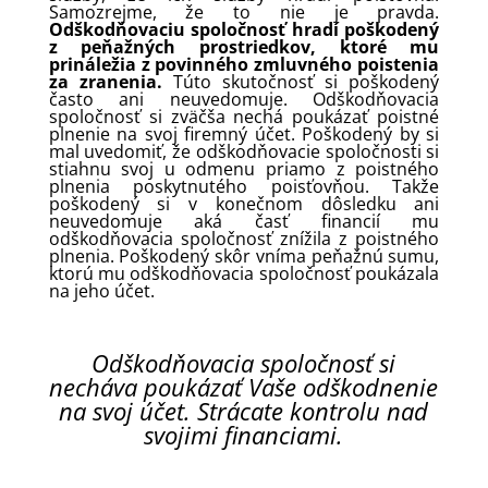
Samozrejme, že to nie je pravda.
Odškodňovaciu spoločnosť hradí poškodený
z peňažných prostriedkov, ktoré mu
prináležia z povinného zmluvného poistenia
za zranenia.
Túto skutočnosť si poškodený
často ani neuvedomuje. Odškodňovacia
spoločnosť si zväčša nechá poukázať poistné
plnenie na svoj firemný účet. Poškodený by si
mal uvedomiť, že odškodňovacie spoločnosti si
stiahnu svoj u odmenu priamo z poistného
plnenia poskytnutého poisťovňou. Takže
poškodený si v konečnom dôsledku ani
neuvedomuje aká časť financií mu
odškodňovacia spoločnosť znížila z poistného
plnenia. Poškodený skôr vníma peňažnú sumu,
ktorú mu odškodňovacia spoločnosť poukázala
na jeho účet.
Odškodňovacia spoločnosť si
necháva poukázať Vaše odškodnenie
na svoj účet. Strácate kontrolu nad
svojimi financiami.