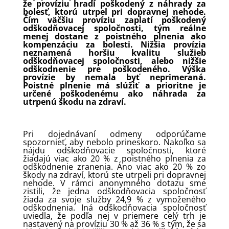
že províziu hradí poškodený z náhrady za
bolesť, ktorú utrpel pri dopravnej nehode.
Čím väčšiu províziu zaplatí poškodený
odškodňovacej spoločnosti, tým reálne
menej dostane z poistného plnenia ako
kompenzáciu za bolesti.
Nižšia provízia
neznamená horšiu kvalitu služieb
odškodňovacej spoločnosti, alebo nižšie
odškodnenie pre poškodeného. Výška
provízie by nemala byť neprimeraná.
Poistné plnenie má slúžiť a prioritne je
určené poškodenému ako náhrada za
utrpenú škodu na zdraví.
Pri dojednávaní odmeny odporúčame
spozornieť, aby nebolo prineskoro. Nakoľko sa
nájdu odškodňovacie spoločnosti, ktoré
žiadajú viac ako 20 % z poistného plnenia za
odškodnenie zranenia. Áno viac ako 20 % zo
škody na zdraví, ktorú ste utrpeli pri dopravnej
nehode. V rámci anonymného dotazu sme
zistili, že jedna odškodňovacia spoločnosť
žiada za svoje služby 24,9 % z vymoženého
odškodnenia. Iná odškodňovacia spoločnosť
uviedla, že podľa nej v priemere celý trh je
nastavený na províziu 30 % až 36 % s tým, že sa