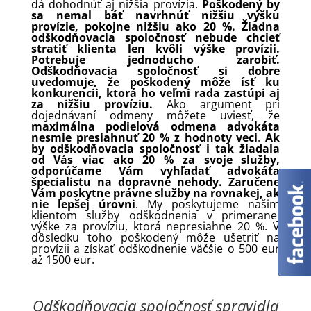
dá dohodnúť aj nižšia provízia.
Poškodený by
sa nemal báť navrhnúť nižšiu výšku
provízie, pokojne nižšiu ako 20 %.
Žiadna
odškodňovacia spoločnosť nebude chcieť
stratiť klienta len kvôli výške provízii.
Potrebuje jednoducho zarobiť.
Odškodňovacia spoločnosť si dobre
uvedomuje, že poškodený môže ísť ku
konkurencii, ktorá ho veľmi rada zastúpi aj
za nižšiu províziu.
Ako argument pri
dojednávaní odmeny môžete uviesť, že
maximálna podielová odmena advokáta
nesmie presiahnuť 20 % z hodnoty veci
.
Ak
by odškodňovacia spoločnosť i tak žiadala
od Vás viac ako 20 % za svoje služby,
odporúčame Vám vyhľadať advokáta
špecialistu na dopravné nehody.
Zaručene
Vám poskytne právne služby na rovnakej, ak
nie lepšej úrovni
. My poskytujeme našim
klientom služby odškodnenia v primeranej
výške za províziu, ktorá nepresiahne 20 %. V
dôsledku toho poškodený môže ušetriť na
provízii a získať odškodnenie väčšie o 500 eur
až 1500 eur.
Odškodňovacia spoločnosť spravidla